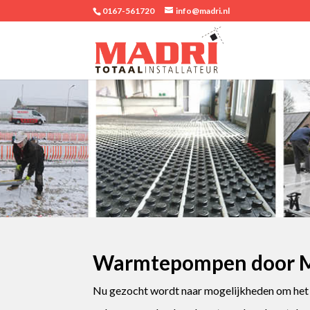
0167-561720
info@madri.nl
Warmtepompen door 
Nu gezocht wordt naar mogelijkheden om het g