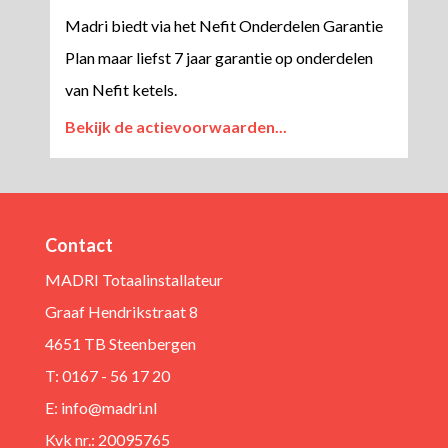
Madri biedt via het Nefit Onderdelen Garantie
Plan maar liefst 7 jaar garantie op onderdelen
van Nefit ketels.
Bekijk de actievoorwaarden...
Contact
MADRI Totaalinstallateur
Graaf Hendrikstraat 8
4651 TB Steenbergen
T: 0167 - 56 17 20
E:
info@madri.nl
Kvk nr.: 20095765