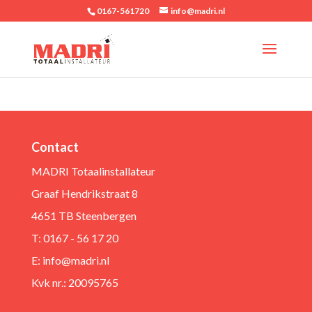
0167-561720
info@madri.nl
Contact
MADRI Totaalinstallateur
Graaf Hendrikstraat 8
4651 TB Steenbergen
T: 0167 - 56 17 20
E:
info@madri.nl
Kvk nr.: 20095765