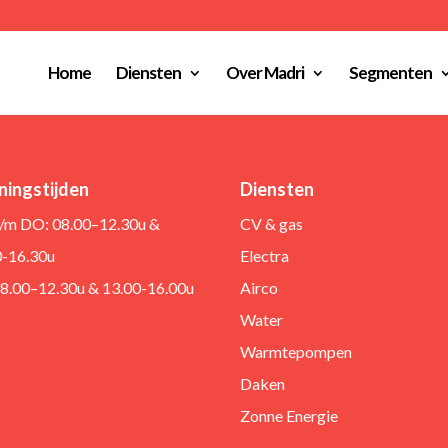
Home
Diensten
Over Madri
Segmenten
ingstijden
Diensten
/m DO: 08.00–12.30u &
CV & gas
0-16.30u
Electra
08.00–12.30u & 13.00-16.00u
Airco
Water
Warmtepompen
Daken
Zonne Energie