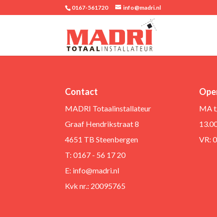
0167-561720
info@madri.nl
Contact
Open
MADRI Totaalinstallateur
MA t
Graaf Hendrikstraat 8
13.0
4651 TB Steenbergen
VR: 
T: 0167 - 56 17 20
E:
info@madri.nl
Kvk nr.: 20095765