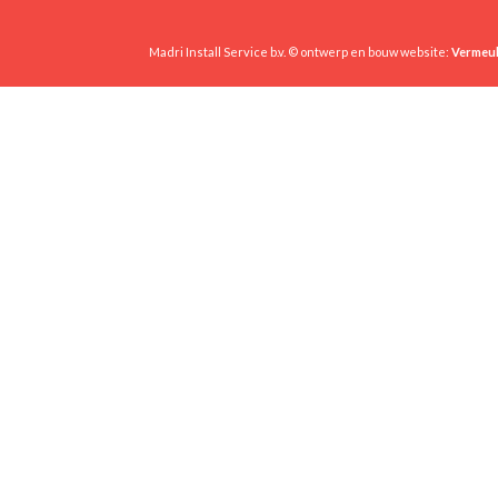
Madri Install Service b.v. © ontwerp en bouw website:
Vermeul